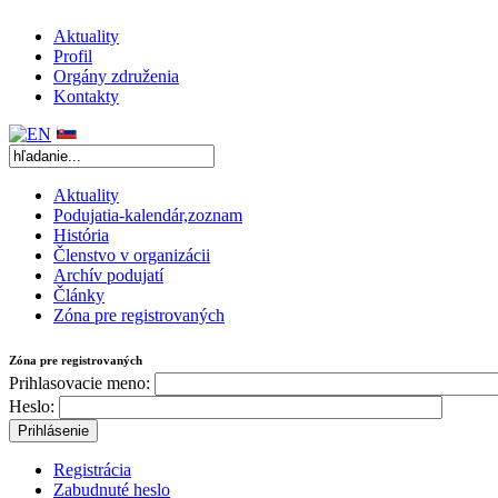
Aktuality
Profil
Orgány združenia
Kontakty
Aktuality
Podujatia-kalendár,zoznam
História
Členstvo v organizácii
Archív podujatí
Články
Zóna pre registrovaných
Zóna pre registrovaných
Prihlasovacie meno:
Heslo:
Registrácia
Zabudnuté heslo