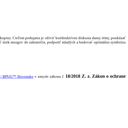
upiny. Cieľom podujatia je oživiť konštruktívnu diskusia danej témy, poukázať
rátiť únik mozgov do zahraničia, podporiť mladých a budovať optimálnu symbiózu
18/2018 Z. z. Zákon o ochrane
 | BPUG™ Slovensko
v zmysle zákona č.