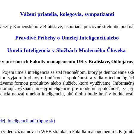
Vážení priatelia, kolegovia, sympatizanti
ity Komenského v Bratislave, usporiada pracovné stretnutie pod n
Pravdivé Príbehy o Umelej Inteligencii,alebo
Umelá Inteligencia v Službách Moderného Človeka
0 v priestoroch Fakulty managementu UK v Bratislave, Odbojárov 10
Pojem umelá inteligencia sa stal fenoménom, ktorý je dennodenne skl
ktorí vyjadrujú obavy o budúcnosť spoločnosti a vidia v technológiác
retávame formou produktov alebo služieb, ktoré využívame. Informačný
edomujú, význam umelej inteligencie pre modernú spoločnosť, za jej v
ligencia naozaj umelou inteligenciu, akú úlohu bude hrať v budúcnost
j_Inteligencii.pdf (bpug.sk)
rafii a video záznamov na WEB stránkach Fakulta managementu UK (u