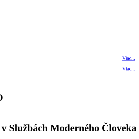
Viac...
Viac...
O
ia v Službách Moderného Človeka