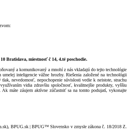
ázvom:
 Bratislava, miestnosť č 14, 4.té poschodie.
oňovaný a komunikovaný a mnohí z nás vkladajú do tejto technológie
h umelej inteligencie vážne hrozby. Riešenia založené na technológii
 tlak, nevedomosť, nepochopenie súvislosti vedie k neistote, strachu
yužívaním vidia zdravšiu spoločnosť, kvalitnejšie produkty, vyššiu
i. Ak máte záujem aktívne zúčastniť sa na tomto podujatí, vykonajte
niba.sk), BPUG.sk | BPUG™ Slovensko v zmysle zákona č. 18/2018 Z.