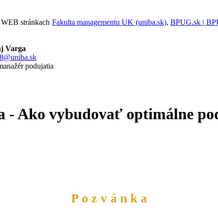
na WEB stránkach
Fakulta managementu UK (uniba.sk)
,
BPUG.sk | B
aj Varga
28@uniba.sk
anažér podujatia
ta - Ako vybudovať optimálne po
P o z v á n k a