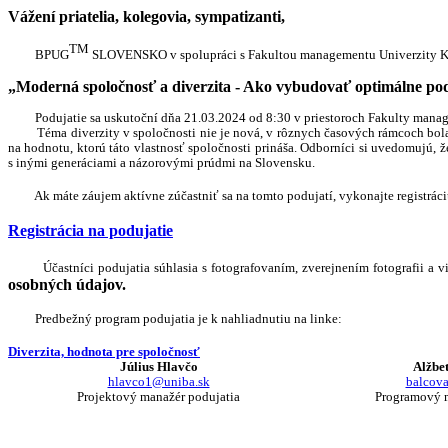
Vážení priatelia, kolegovia, sympatizanti,
TM
BPUG
SLOVENSKO v spolupráci s Fakultou managementu Univerzity Kom
„Moderná spoločnosť a diverzita - Ako vybudovať optimálne pod
Podujatie sa uskutoční dňa 21.03.2024 od 8:30 v priestoroch Fakulty manageme
Téma diverzity v spoločnosti nie je nová, v rôznych časových rámcoch bola vi
na hodnotu, ktorú táto vlastnosť spoločnosti prináša. Odborníci si uvedomujú,
s inými generáciami a názorovými prúdmi na Slovensku.
Ak máte záujem aktívne zúčastniť sa na tomto podujatí, vykonajte registráciu
Registrácia na podujatie
Účastníci podujatia súhlasia s fotografovaním, zverejnením fotografii a 
osobných údajov.
Predbežný program podujatia je k nahliadnutiu na linke:
Diverzita, hodnota pre spoločnosť
Július Hlavčo
Alžbe
hlavco1@uniba.sk
balcov
Projektový manažér podujatia
Programový m