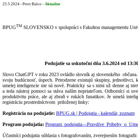
25.5.2024 - Peter Balco -
Aktuálne
TM
BPUG
SLOVENSKO v spolupráci s Fakultou managementu Univerz
Podujatie sa uskutoční dňa 3.6.2024 od 13:3
Slovo ChatGPT v roku 2023 ovládlo slovník aj slovenského občana. 
svoju budúcnosť, úspech. Prirodzene existujú skupiny, jednotlivci, 
umelej inteligencie nie sú nové. Prakticky sa s nimi už denne aj st
a teda nástroj pomoci sa stáva naším nepriateľom. Odborníci si uv
produktivitu práce, ale aj zbraň v rukách fanatikov. Je umelá inte
registráciu prostredníctvom priloženej linky:
Registrácia na podujatie:
BPUG.sk | Podujatia - kalendár, zoznam
Program podujatia:
Program_podujatia---Pravdive_Pribehy_o_Umele
Účastníci podujatia súhlasia s fotografovaním, zverejnením fotog