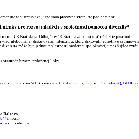
enského v Bratislave, usporiada pracovné stretnutie pod názvom:
mienky pre rozvoj mladých v spoločnosti pomocou diverzity“
ntu UK Bratislava, Odbojárov 10 Bratislava, miestnosť č 14, 4.té poschodie.
ac, alebo menej diskutovaná intenzitou, ktorú diktovali jednotlivé záujmové sk
 že diverzita môže byť jednou z vlastností modernej spoločnosti, umožňujúca zv
 prostredníctvom priloženej linky:
video záznamov na WEB stránkach
Fakulta managementu UK (uniba.sk)
,
BPUG.sk
ta Balcová
a9@uniba.sk
anažér podujatia